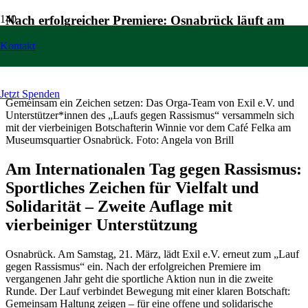
Nach erfolgreicher Premiere: Osnabrück läuft am
21. März erneut gegen Rassismus
Kontakt
3 März um 10:16 Uhr
Jetzt Spenden
Gemeinsam ein Zeichen setzen: Das Orga-Team von Exil e.V. und
Unterstützer*innen des „Laufs gegen Rassismus“ versammeln sich
mit der vierbeinigen Botschafterin Winnie vor dem Café Felka am
Museumsquartier Osnabrück. Foto: Angela von Brill
Am Internationalen Tag gegen Rassismus:
Sportliches Zeichen für Vielfalt und
Solidarität – Zweite Auflage mit
vierbeiniger Unterstützung
Osnabrück. Am Samstag, 21. März, lädt Exil e.V. erneut zum „Lauf
gegen Rassismus“ ein. Nach der erfolgreichen Premiere im
vergangenen Jahr geht die sportliche Aktion nun in die zweite
Runde. Der Lauf verbindet Bewegung mit einer klaren Botschaft:
Gemeinsam Haltung zeigen – für eine offene und solidarische