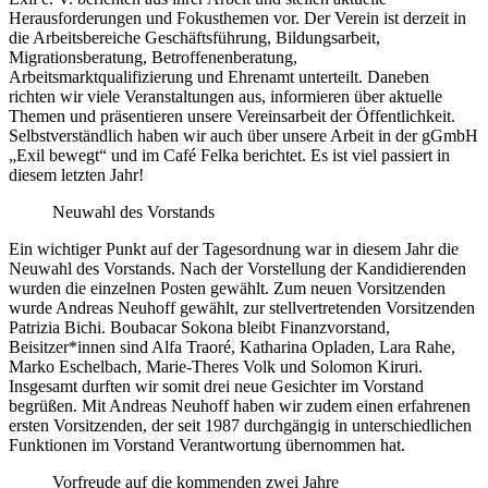
Herausforderungen und Fokusthemen vor. Der Verein ist derzeit in
die Arbeitsbereiche Geschäftsführung, Bildungsarbeit,
Migrationsberatung, Betroffenenberatung,
Arbeitsmarktqualifizierung und Ehrenamt unterteilt. Daneben
richten wir viele Veranstaltungen aus, informieren über aktuelle
Themen und präsentieren unsere Vereinsarbeit der Öffentlichkeit.
Selbstverständlich haben wir auch über unsere Arbeit in der gGmbH
„Exil bewegt“ und im Café Felka berichtet. Es ist viel passiert in
diesem letzten Jahr!
Neuwahl des Vorstands
Ein wichtiger Punkt auf der Tagesordnung war in diesem Jahr die
Neuwahl des Vorstands. Nach der Vorstellung der Kandidierenden
wurden die einzelnen Posten gewählt. Zum neuen Vorsitzenden
wurde Andreas Neuhoff gewählt, zur stellvertretenden Vorsitzenden
Patrizia Bichi. Boubacar Sokona bleibt Finanzvorstand,
Beisitzer*innen sind Alfa Traoré, Katharina Opladen, Lara Rahe,
Marko Eschelbach, Marie-Theres Volk und Solomon Kiruri.
Insgesamt durften wir somit drei neue Gesichter im Vorstand
begrüßen. Mit Andreas Neuhoff haben wir zudem einen erfahrenen
ersten Vorsitzenden, der seit 1987 durchgängig in unterschiedlichen
Funktionen im Vorstand Verantwortung übernommen hat.
Vorfreude auf die kommenden zwei Jahre