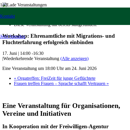
« Alle Veranstaltungen
Kontakt
Diese Veranstaltung hat bereits stattgefunden.
Workshop: Ehrenamtliche mit Migrations- und
Jetzt Spenden
Fluchterfahrung erfolgreich einbinden
17. Juni | 14:00
-
16:30
|
Wiederkehrende Veranstaltung
(Alle anzeigen)
Eine Veranstaltung um 18:00 Uhr am 24. Juni 2026
«
Orgatreffen: FreiZeit für junge Geflüchtete
Frauen treffen Frauen – Sprache schafft Vertrauen
»
Eine Veranstaltung für Organisationen,
Vereine und Initiativen
In Kooperation mit der Freiwilligen-Agentur