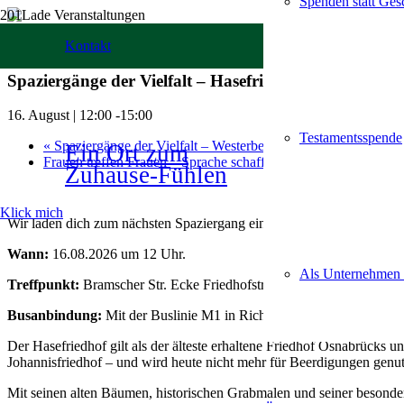
Spenden statt Ge
« Alle Veranstaltungen
Kontakt
Spaziergänge der Vielfalt – Hasefriedhof
16. August | 12:00
-
15:00
Testamentsspende
«
Spaziergänge der Vielfalt – Westerberg: Natur, Kultur und Ge
Ein Ort zum
Frauen treffen Frauen – Sprache schafft Vertrauen
»
Zuhause-Fühlen
Klick mich
Wir laden dich zum nächsten Spaziergang ein!
HASEFRIEDHOF
Wann:
16.08.2026 um 12 Uhr.
Als Unternehmen
Treffpunkt:
Bramscher Str. Ecke Friedhofstraße.
Busanbindung:
Mit der Buslinie M1 in Richtung Haste erreichbar. 
Der Hasefriedhof gilt als der älteste erhaltene Friedhof Osnabrücks 
Johannisfriedhof – und wird heute nicht mehr für Beerdigungen genut
Mit seinen alten Bäumen, historischen Grabmalen und seiner besond