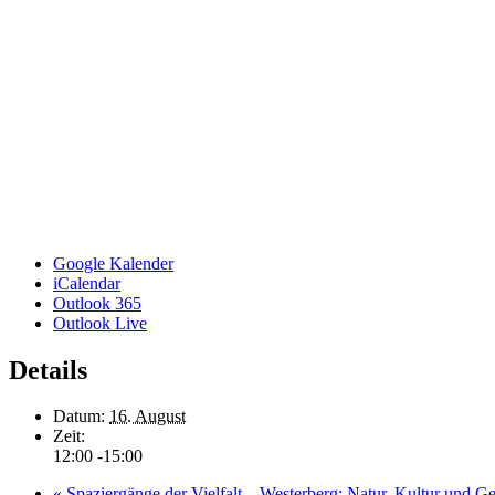
Google Kalender
iCalendar
Outlook 365
Outlook Live
Details
Datum:
16. August
Zeit:
12:00 -15:00
«
Spaziergänge der Vielfalt – Westerberg: Natur, Kultur und Ge