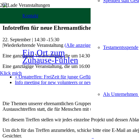
Spenden statt Ge
« Alle Veranstaltungen
Kontakt
Infotreffen für neue Ehrenamtliche oder neue Teilne
22. September | 14:30
-
15:30
|
Wiederkehrende Veranstaltung
(Alle anzeigen)
Testamentsspende
Ein Ort zum
Eine ganztägige Veranstaltung, die um 14:30 Uhr am Fourth. Tag des 
Zuhause-Fühlen
Eine ganztägige Veranstaltung, die um 16:00 Uhr am Second. Tag des 
Klick mich
«
Orgatreffen: FreiZeit für junge Geflüchtete
Info meeting for new volunteers or new participants – English
Als Unternehmen
Die Themen unserer ehrenamtlichen Gruppen sind vielfältig: Kochen, 
Austauschtreffen statt, die für Menschen mit und ohne Migrationshint
Bei diesem Treffen stellen wir jedes einzelne Projekt und dessen Abla
Um dich für das Treffen anzumelden, schicke bitte eine E-Mail an 
Gesichter.