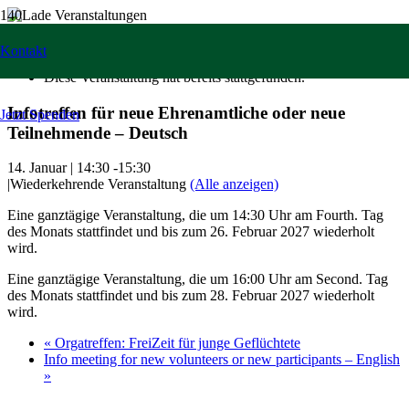
« Alle Veranstaltungen
Kontakt
Diese Veranstaltung hat bereits stattgefunden.
Infotreffen für neue Ehrenamtliche oder neue
Jetzt Spenden
Teilnehmende – Deutsch
14. Januar | 14:30
-
15:30
|
Wiederkehrende Veranstaltung
(Alle anzeigen)
Eine ganztägige Veranstaltung, die um 14:30 Uhr am Fourth. Tag
des Monats stattfindet und bis zum 26. Februar 2027 wiederholt
wird.
Eine ganztägige Veranstaltung, die um 16:00 Uhr am Second. Tag
des Monats stattfindet und bis zum 28. Februar 2027 wiederholt
wird.
«
Orgatreffen: FreiZeit für junge Geflüchtete
Info meeting for new volunteers or new participants – English
»