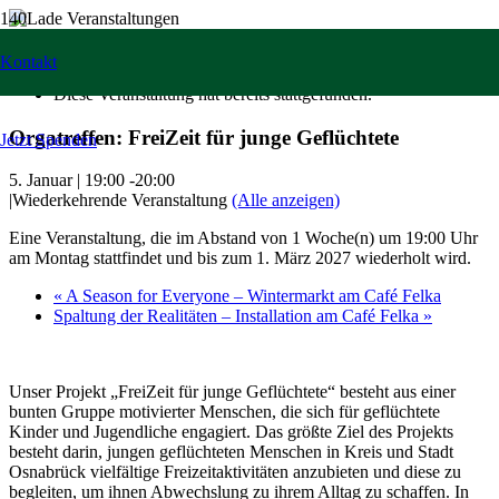
« Alle Veranstaltungen
Kontakt
Diese Veranstaltung hat bereits stattgefunden.
Orgatreffen: FreiZeit für junge Geflüchtete
Jetzt Spenden
5. Januar | 19:00
-
20:00
|
Wiederkehrende Veranstaltung
(Alle anzeigen)
Eine Veranstaltung, die im Abstand von 1 Woche(n) um 19:00 Uhr
am Montag stattfindet und bis zum 1. März 2027 wiederholt wird.
«
A Season for Everyone – Wintermarkt am Café Felka
Spaltung der Realitäten – Installation am Café Felka
»
Unser Projekt „FreiZeit für junge Geflüchtete“ besteht aus einer
bunten Gruppe motivierter Menschen, die sich für geflüchtete
Kinder und Jugendliche engagiert. Das größte Ziel des Projekts
besteht darin, jungen geflüchteten Menschen in Kreis und Stadt
Osnabrück vielfältige Freizeitaktivitäten anzubieten und diese zu
begleiten, um ihnen Abwechslung zu ihrem Alltag zu schaffen. In