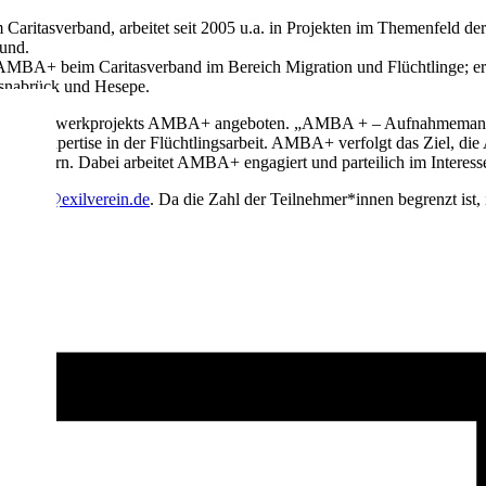
m Caritasverband, arbeitet seit 2005 u.a. in Projekten im Themenfeld de
und.
t AMBA+ beim Caritasverband im Bereich Migration und Flüchtlinge; e
Osnabrück und Hesepe.
iten Netzwerkprojekts AMBA+ angeboten. „AMBA + – Aufnahmemanage
ltiger Expertise in der Flüchtlingsarbeit. AMBA+ verfolgt das Ziel, 
rbessern. Dabei arbeitet AMBA+ engagiert und parteilich im Interess
.wirkus@exilverein.de
. Da die Zahl der Teilnehmer*innen begrenzt ist, 