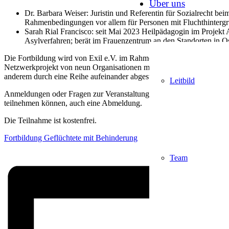
Über uns
Dr. Barbara Weiser: Juristin und Referentin für Sozialrecht bei
Rahmenbedingungen vor allem für Personen mit Fluchthintergr
Sarah Rial Francisco: seit Mai 2023 Heilpädagogin im Projek
Asylverfahren; berät im Frauenzentrum an den Standorten in 
Die
Fortbildung
wird von Exil e.V. im Rahmen des niedersachsenwe
Netzwerkprojekt von neun Organisationen mit langjähriger und vielfä
anderem durch eine Reihe aufeinander abgestimmter Maßnahmen zu ve
Leitbild
Anmeldungen oder Fragen zur Veranstaltung sind möglich unter
luca
teilnehmen können, auch eine Abmeldung.
Die Teilnahme ist kostenfrei.
Fortbildung Geflüchtete mit Behinderung
Team