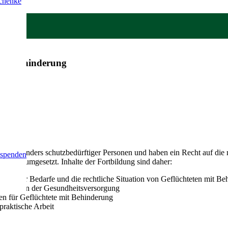
schenke
und Behinderung
e besonders schutzbedürftiger Personen und haben ein Recht auf die 
 spenden
 selten umgesetzt. Inhalte der Fortbildung sind daher:
ezifischer Bedarfe und die rechtliche Situation von Geflüchteten mit B
mitteln in der Gesundheitsversorgung
n für Geflüchtete mit Behinderung
raktische Arbeit