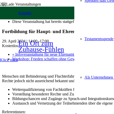
Spenden statt Ge
« Alle Veranstaltungen
Kontakt
Diese Veranstaltung hat bereits stattgefunden.
Fortbildung für Haupt- und Ehrenamtliche: Flucht 
Testamentsspende
29. April 2024 | 14:00
-
17:00
Ein Ort zum
Kostenlos
Zuhause-Fühlen
«
Infoveranstaltung für neue Ehrenamtliche
Workshop: Frieden schaffen ohne Gewalt
»
Klick mich
Menschen mit Behinderung und Fluchterfahrung gehören zu der Grupp
Als Unternehmen
Rechte jedoch nicht ausreichend bekannt und werden in der Praxis nur
Weiterqualifizierung von Fachkräften für die Identifizierung sp
Vorstellung besonderer Rechte und Zugänge zu Heil- und Hilfs
Bildungschancen und Zugänge zu Sprach-und Integrationskurse
Austausch und Vernetzung der Teilnehmenden über die eigene p
Referentinnen: