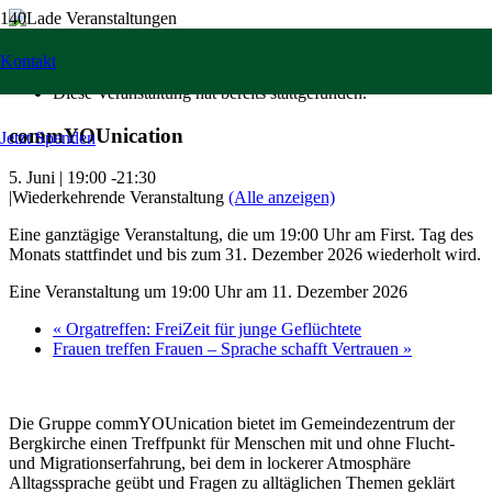
« Alle Veranstaltungen
Kontakt
Diese Veranstaltung hat bereits stattgefunden.
commYOUnication
Jetzt Spenden
5. Juni | 19:00
-
21:30
|
Wiederkehrende Veranstaltung
(Alle anzeigen)
Eine ganztägige Veranstaltung, die um 19:00 Uhr am First. Tag des
Monats stattfindet und bis zum 31. Dezember 2026 wiederholt wird.
Eine Veranstaltung um 19:00 Uhr am 11. Dezember 2026
«
Orgatreffen: FreiZeit für junge Geflüchtete
Frauen treffen Frauen – Sprache schafft Vertrauen
»
Die Gruppe commYOUnication bietet im Gemeindezentrum der
Bergkirche einen Treffpunkt für Menschen mit und ohne Flucht-
und Migrationserfahrung, bei dem in lockerer Atmosphäre
Alltagssprache geübt und Fragen zu alltäglichen Themen geklärt