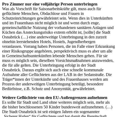
Pro Zimmer nur eine volljährige Person unterbringen
Was als Vorschrift für Saisonarbeitskräfte gilt, muss auch für
geflüchtete Menschen, Obdachlose und Frauen in
Schutzeinrichtungen gewährleistet sein. Wenn dies in Unterkünften
und im Frauenhaus nicht möglich ist und wenn durch enge,
gemeinschaftliche Nutzung der vorhandenen sanitären Anlagen und
Küchen das Ansteckungsrisiko extrem erhöht ist, [sollte] die Stadt
Osnabrück (…) eine anderweitige Unterbringung in den zurzeit
ohnehin leerstehenden Hotels, Hostels, Jugendherbergen
veranlassen. Vorrang haben Personen, die im Falle einer Erkrankung
einer Risikogruppe angehören, perspektivisch muss es aber um alle
in Gemeinschaftsunterkünften lebende Menschen gehen. Für sie
muss es möglich sein, dieselben Vorsichtsmaßnahmen anzuwenden,
die für alle gelten. Die Unterbringung erfolgt in der Stadt
Osnabrück. Daraus ergibt sich auch eine schnelle kommunale
Aufnahme aller Geflüchteten aus der LAB in der Sedanstraße. Die
Träger*innen der Unterkünfte und des Frauenhauses werden am
Prozess der anderweitigen Unterbringung beteiligt, besondere
Bedürfnisse, z.B. Schutz und Anonymität, gewährleistet.
Weitere Geflüchtete von den EU-Außengrenzen aufnehmen
Es sollte für Stadt und Land ohne weiteres möglich sein, mehr als
die bisher beschlossenen 50 Kinder bundesweit aufzunehmen. (…)
Die Stadt Osnabrück ist seit einigen Jahren ein sogenannter
„Sicherer Hafen“ für Geflüchtete und hat damit die Bereitschaft