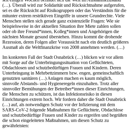
(…). Überall wird zur Solidarität und Rücksichtnahme aufgerufen,
sei es die Rücksicht auf Risikogruppen oder das Verständnis für die
mitunter extrem restriktiven Eingriffe in unsere Grundrechte. Viele
Menschen stellen sich gerade ganz existenzielle Fragen: Wie sie
beispielsweise in der aktuellen Situation ihre Miete zahlen sollen
oder ob ihre Freund*innen, Kolleg*innen und Angehörigen die
nächsten Monate gesund überstehen. Hinzu kommt die drohende
Rezession, deren Folgen aller Voraussicht nach ein deutlich größeres
Ausmaß als die Weltfinanzkrise von 2008 annehmen werden. (…)
Im konkreten Fall der Stadt Osnabrück (…) blicken wir vor allem
mit Sorge auf die Unterbringungssituation von Geflüchteten,
Obdachlosen und schutzbedürftigen Frauen und Kindern. Deren
Unterbringung in Mehrbettzimmern bzw. engen, gemeinschaftlich
genutzten sanitären (…) Anlagen machen es kaum möglich,
sinnvolle Abstands- und Hygieneregeln einzuhalten. Trotz aller
sinnvoller Bemühungen der Betreiber*innen dieser Einrichtungen,
die Menschen zu schützen, ist das Infektionsrisiko in diesen
Einrichtungen extrem hoch. Wir fordern daher die Stadt Osnabrück
(…) auf, als notwendigen Schutz vor der Infizierung mit dem
SARS-CoV-2 folgende Maßnahmen für Geflüchtete, Obdachlose
und schutzbedürftige Frauen und Kinder zu ergreifen und begrüßen
die schon eingeleiteten Maßnahmen, um diesen Schutz zu
gewährleisten: