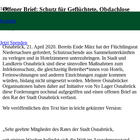
Offener Brief: Schutz für Geflüchtete, Obdachlose
und schutzbedürftige Frauen und Kinder
Kontakt
21. April 2020
Jetzt Spenden
Osnabrück, 21. April 2020. Bereits Ende März hat der Flüchtlingsrat
Niedersachsen gefordert, Schutzsuchende aus Sammelunterkünften
zu verlegen und in Hotelzimmern unterzubringen. In Stadt und
Landkreis Osnabrück sind diese sinnvollen Maßnahmen zum
Infektionsschutz, die gleichzeitig Betreiber*innen von Hotels,
Ferienwohnungen und anderen Einrichtungen zugute kommen
würden, bislang nicht umgesetzt worden. Mehrere Osnabrücker
Organisationen haben daher auf Initiative von No Lager Osnabrück
diese Forderungen nochmal aufgegriffen und einen offenen Brief an
den Rat der Stadt Osnabrück verfasst.
Wir veröffentlichen den Text hier in leicht gekürzter Version:
„Sehr geehrte Mitglieder des Rates der Stadt Osnabrück,
seit einigen Wochen befindet sich die Welt im Ausnahmezustand