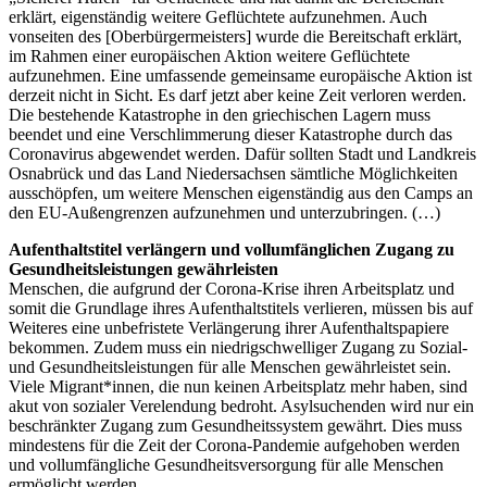
erklärt, eigenständig weitere Geflüchtete aufzunehmen. Auch
vonseiten des [Oberbürgermeisters] wurde die Bereitschaft erklärt,
im Rahmen einer europäischen Aktion weitere Geflüchtete
aufzunehmen. Eine umfassende gemeinsame europäische Aktion ist
derzeit nicht in Sicht. Es darf jetzt aber keine Zeit verloren werden.
Die bestehende Katastrophe in den griechischen Lagern muss
beendet und eine Verschlimmerung dieser Katastrophe durch das
Coronavirus abgewendet werden. Dafür sollten Stadt und Landkreis
Osnabrück und das Land Niedersachsen sämtliche Möglichkeiten
ausschöpfen, um weitere Menschen eigenständig aus den Camps an
den EU-Außengrenzen aufzunehmen und unterzubringen. (…)
Aufenthaltstitel verlängern und vollumfänglichen Zugang zu
Gesundheitsleistungen gewährleisten
Menschen, die aufgrund der Corona-Krise ihren Arbeitsplatz und
somit die Grundlage ihres Aufenthaltstitels verlieren, müssen bis auf
Weiteres eine unbefristete Verlängerung ihrer Aufenthaltspapiere
bekommen. Zudem muss ein niedrigschwelliger Zugang zu Sozial-
und Gesundheitsleistungen für alle Menschen gewährleistet sein.
Viele Migrant*innen, die nun keinen Arbeitsplatz mehr haben, sind
akut von sozialer Verelendung bedroht. Asylsuchenden wird nur ein
beschränkter Zugang zum Gesundheitssystem gewährt. Dies muss
mindestens für die Zeit der Corona-Pandemie aufgehoben werden
und vollumfängliche Gesundheitsversorgung für alle Menschen
ermöglicht werden.