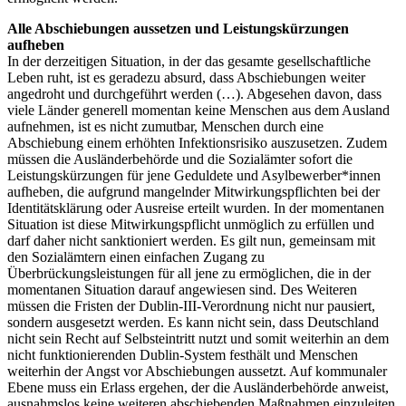
Alle Abschiebungen aussetzen und Leistungskürzungen
aufheben
In der derzeitigen Situation, in der das gesamte gesellschaftliche
Leben ruht, ist es geradezu absurd, dass Abschiebungen weiter
angedroht und durchgeführt werden (…). Abgesehen davon, dass
viele Länder generell momentan keine Menschen aus dem Ausland
aufnehmen, ist es nicht zumutbar, Menschen durch eine
Abschiebung einem erhöhten Infektionsrisiko auszusetzen. Zudem
müssen die Ausländerbehörde und die Sozialämter sofort die
Leistungskürzungen für jene Geduldete und Asylbewerber*innen
aufheben, die aufgrund mangelnder Mitwirkungspflichten bei der
Identitätsklärung oder Ausreise erteilt wurden. In der momentanen
Situation ist diese Mitwirkungspflicht unmöglich zu erfüllen und
darf daher nicht sanktioniert werden. Es gilt nun, gemeinsam mit
den Sozialämtern einen einfachen Zugang zu
Überbrückungsleistungen für all jene zu ermöglichen, die in der
momentanen Situation darauf angewiesen sind. Des Weiteren
müssen die Fristen der Dublin-III-Verordnung nicht nur pausiert,
sondern ausgesetzt werden. Es kann nicht sein, dass Deutschland
nicht sein Recht auf Selbsteintritt nutzt und somit weiterhin an dem
nicht funktionierenden Dublin-System festhält und Menschen
weiterhin der Angst vor Abschiebungen aussetzt. Auf kommunaler
Ebene muss ein Erlass ergehen, der die Ausländerbehörde anweist,
ausnahmslos keine weiteren abschiebenden Maßnahmen einzuleiten.