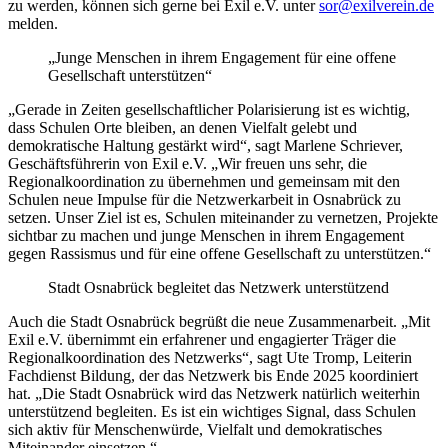
zu werden, können sich gerne bei Exil e.V. unter
sor@exilverein.de
melden.
„Junge Menschen in ihrem Engagement für eine offene
Gesellschaft unterstützen“
„Gerade in Zeiten gesellschaftlicher Polarisierung ist es wichtig,
dass Schulen Orte bleiben, an denen Vielfalt gelebt und
demokratische Haltung gestärkt wird“, sagt Marlene Schriever,
Geschäftsführerin von Exil e.V. „Wir freuen uns sehr, die
Regionalkoordination zu übernehmen und gemeinsam mit den
Schulen neue Impulse für die Netzwerkarbeit in Osnabrück zu
setzen. Unser Ziel ist es, Schulen miteinander zu vernetzen, Projekte
sichtbar zu machen und junge Menschen in ihrem Engagement
gegen Rassismus und für eine offene Gesellschaft zu unterstützen.“
Stadt Osnabrück begleitet das Netzwerk unterstützend
Auch die Stadt Osnabrück begrüßt die neue Zusammenarbeit. „Mit
Exil e.V. übernimmt ein erfahrener und engagierter Träger die
Regionalkoordination des Netzwerks“, sagt Ute Tromp, Leiterin
Fachdienst Bildung, der das Netzwerk bis Ende 2025 koordiniert
hat. „Die Stadt Osnabrück wird das Netzwerk natürlich weiterhin
unterstützend begleiten. Es ist ein wichtiges Signal, dass Schulen
sich aktiv für Menschenwürde, Vielfalt und demokratisches
Miteinander einsetzen.“