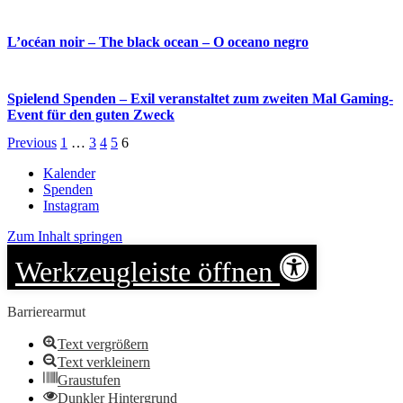
L’océan noir – The black ocean – O oceano negro
Spielend Spenden – Exil veranstaltet zum zweiten Mal Gaming-
Event für den guten Zweck
Previous
1
…
3
4
5
6
Kalender
Spenden
Instagram
Zum Inhalt springen
Werkzeugleiste öffnen
Barrierearmut
Text vergrößern
Text verkleinern
Graustufen
Dunkler Hintergrund