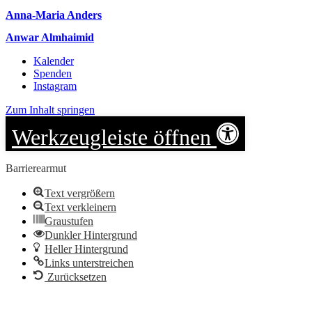
Anna-Maria Anders
Anwar Almhaimid
Kalender
Spenden
Instagram
Zum Inhalt springen
Werkzeugleiste öffnen
Barrierearmut
Text vergrößern
Text verkleinern
Graustufen
Dunkler Hintergrund
Heller Hintergrund
Links unterstreichen
Zurücksetzen